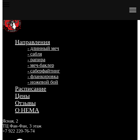
Направления
- длинный меч
- сабля
- рапира
- меч-баклер
- саберфайтинг
- фланкировка
- ножевой бой
Расписание
Цены
Отзывы
О HEMA
Ясная, 2
ТЦ Фан-Фан, 3 этаж
+7 922 220-76-74