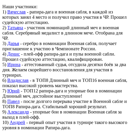
Наши участники:
1)
Вячеслав
- рапира-дага и военная сабля, в каждой из
которых занял 4 место и получил право участия в ЧР. Прошел
судейскую аттестацию.
2)
Татьяна
- участник номинаций длинный меч и военная
сабля. Серебряный медалист в длинном мече. Отобрана для
ЧР.
3)
Дарья
- серебро в номинации Военная сабля, получает
приглашение к участию в Чемпионате России.
4)
Денис
- плей-офф рапира-дага и пулы военной сабли.
Прошел судейскую аттестацию, квалифицирован.
5)
Ирина
- аттестованный судья, отсудила десятки боёв за два
дня. Желаем скорейшего восстановления для участия в
турнирах.
6)
Владислав
- в ТОП8 Длинный меч и ТОП16 военная сабля,
показал высокий уровень мастерства.
7)
Юрий
- ТОП12 рапира-дага и упорные бои в номинации
Длинный меч, достойное выступление!
8)
Павел
- после долгого перерыва участие в Военной сабле и
ТОП8 Рапира-дага. Стабильный хороший результат.
9)
Александр
- упорные бои в номинации Военная сабля за
выход в плей-офф.
10)
Андрей
- первый опыт участия в турнире такого высокого
уровня в номинации Рапира-дага.