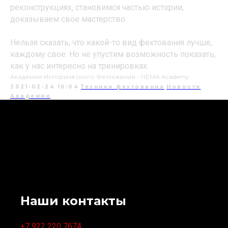
реконструкциях, становимся частью истории,
доказываем свое мастерство.
Нельзя сказать, что какой-то вид фехтования лучше,
каждому свое. Но не упустим возможность показать,
как у нас интересно на тренировках.
Академия Исторического Фехтования - HEMA Academy
2021-02-24 16:04
Техники фехтования
Новости
Академии
Наши контакты
+7 922 220 7674