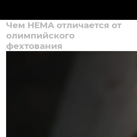
Чем HEMA отличается от
олимпийского
фехтования