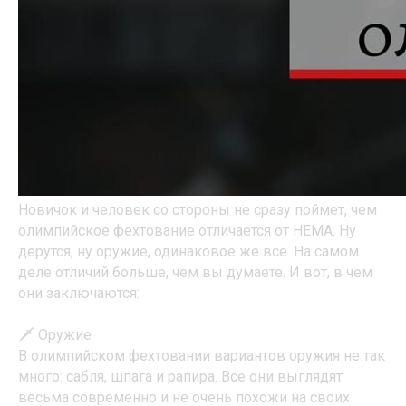
Новичок и человек со стороны не сразу поймет, чем
олимпийское фехтование отличается от HEMA. Ну
дерутся, ну оружие, одинаковое же все. На самом
деле отличий больше, чем вы думаете. И вот, в чем
они заключаются:
🗡 Оружие
В олимпийском фехтовании вариантов оружия не так
много: сабля, шпага и рапира. Все они выглядят
весьма современно и не очень похожи на своих