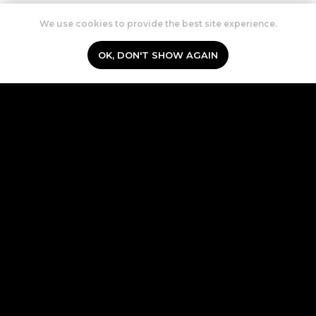
We use cookies to provide the best site experience.
OK, DON'T SHOW AGAIN
Наши контакты
+7 922 220 7674
inbox@hema-ekt.ru
г. Екатеринбург,
Ясная, 2
ТЦ Фан-Фан, 3 этаж
РЕКВИЗИТЫ