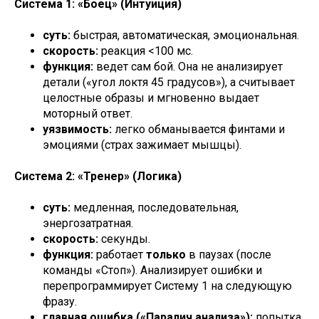
Система 1: «Боец» (Интуиция)
суть:
быстрая, автоматическая, эмоциональная.
скорость:
реакция <100 мс.
функция:
ведет сам бой. Она не анализирует
детали («угол локтя 45 градусов»), а считывает
целостные образы и мгновенно выдает
моторный ответ.
уязвимость:
легко обманывается финтами и
эмоциями (страх зажимает мышцы).
Система 2: «Тренер» (Логика)
суть:
медленная, последовательная,
энергозатратная.
скорость:
секунды.
функция:
работает
только
в паузах (после
команды «Стоп»). Анализирует ошибки и
перепрограммирует Систему 1 на следующую
фразу.
главная ошибка («Паралич анализа»):
попытка