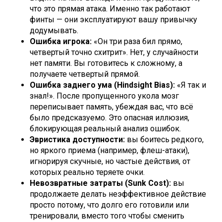
что это прямая атака. Именно так работают
финты — они эксплуатируют вашу привычку
додумывать.
Ошибка игрока:
«Он три раза бил прямо,
четвертый точно схитрит». Нет, у случайности
нет памяти. Вы готовитесь к сложному, а
получаете четвертый прямой.
Ошибка заднего ума (Hindsight Bias):
«Я так и
знал!». После пропущенного укола мозг
переписывает память, убеждая вас, что всё
было предсказуемо. Это опасная иллюзия,
блокирующая реальный анализ ошибок.
Эвристика доступности:
вы боитесь редкого,
но яркого приема (например, флеш-атаки),
игнорируя скучные, но частые действия, от
которых реально теряете очки.
Невозвратные затраты (Sunk Cost):
вы
продолжаете делать неэффективное действие
просто потому, что долго его готовили или
тренировали, вместо того чтобы сменить