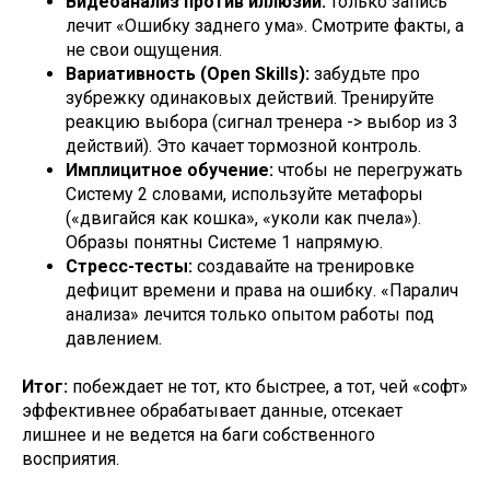
Видеоанализ против иллюзий:
только запись
лечит «Ошибку заднего ума». Смотрите факты, а
не свои ощущения.
Вариативность (Open Skills):
забудьте про
зубрежку одинаковых действий. Тренируйте
реакцию выбора (сигнал тренера -> выбор из 3
действий). Это качает тормозной контроль.
Имплицитное обучение:
чтобы не перегружать
Систему 2 словами, используйте метафоры
(«двигайся как кошка», «уколи как пчела»).
Образы понятны Системе 1 напрямую.
Стресс-тесты:
создавайте на тренировке
дефицит времени и права на ошибку. «Паралич
анализа» лечится только опытом работы под
давлением.
Итог:
побеждает не тот, кто быстрее, а тот, чей «софт»
эффективнее обрабатывает данные, отсекает
лишнее и не ведется на баги собственного
восприятия.