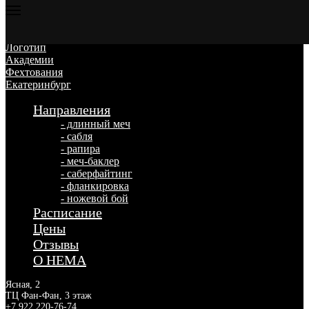
Направления
- длинный меч
- сабля
- рапира
- меч-баклер
- саберфайтинг
- фланкировка
- ножевой бой
Расписание
Цены
Отзывы
О HEMA
Ясная, 2
ТЦ Фан-Фан, 3 этаж
+7 922 220-76-74