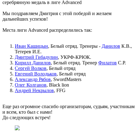
серебрянную медаль в лиге Advanced
Мы поздравляем Дмитрия с этой победой и желаем
дальнейших успехов!
Места лиги Advanced распределились так:
Иван Кашицын
, Белый отряд. Тренеры -
Данилов
К.В.,
Тетерев И.Е.
Дмитрий Гибадулин
, УКРФ-КРЮК.
Кирилл Данилов
, Белый отряд. Тренер
Филатов
С.Р.
Сергей Волков
, Белый отряд
Евгений Володьков
, Белый отряд
Александр Рябов
, SwordMasters
Олег Колганов
, Black lion
Андрей Некрылов
, FFG
Еще раз огромное спасибо организаторам, судьям, участникам
и всем, кто был с нами!
До следующих встреч!