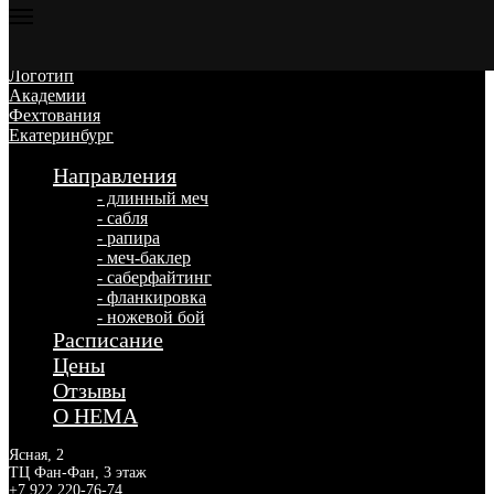
Направления
- длинный меч
- сабля
- рапира
- меч-баклер
- саберфайтинг
- фланкировка
- ножевой бой
Расписание
Цены
Отзывы
О HEMA
Ясная, 2
ТЦ Фан-Фан, 3 этаж
+7 922 220-76-74