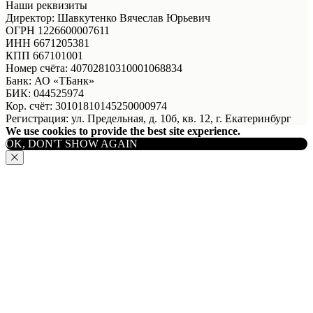
Наши реквизиты
Директор: Шавкутенко Вячеслав Юрьевич
ОГРН 1226600007611
ИНН 6671205381
КПП 667101001
Номер счёта: 40702810310001068834
Банк: АО «ТБанк»
БИК: 044525974
Кор. счёт: 30101810145250000974
Регистрация: ул. Предельная, д. 10б, кв. 12, г. Екатеринбург
We use cookies to provide the best site experience.
OK, DON'T SHOW AGAIN