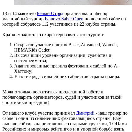
13 и 14 мая клуб
Белый Отряд
организовали nhenbq
масштабный турнир
Ivanovo Saber Open
по военной сабле на
который собралось 112 участников из 22 клубов страны.
Кратко можно тако охаректеризовать этот турнир:
Открытое участие в лигах Basic, Advanced, Women,
HEMAKids Cadet;
Высочайший уровень организации, судейства и
гостепреимства;
Адаптированные правила фехтования саблей по А.
Хаттону;
Участие ряда сильнейших саблистов страны и мира.
Можно только восхититься проделанной работе и
поблагодарить организаторов, судей и участников за такой
спортивный праздник!
От нашего клуба участие принимал
Дмитрий
- наш тренер по
сабле и один из сильнейших фехтовальщиков страны. Ему
выпало сойтись на ристалище со старыми трузьями, ТОПами
Российских и мировых рейтингов и в упорной борьбе взять