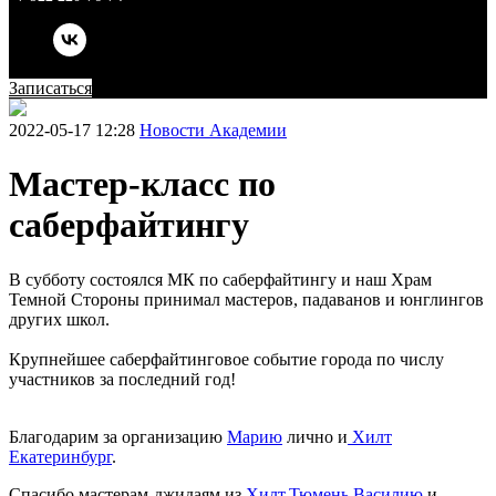
Записаться
2022-05-17 12:28
Новости Академии
Мастер-класс по
саберфайтингу
В субботу состоялся МК по саберфайтингу и наш Храм
Темной Стороны принимал мастеров, падаванов и юнглингов
других школ.
Крупнейшее саберфайтинговое событие города по числу
участников за последний год!
Благодарим за организацию
Марию
лично и
Хилт
Екатеринбург
.
Спасибо мастерам-джидаям из
Хилт.Тюмень
Василию
и