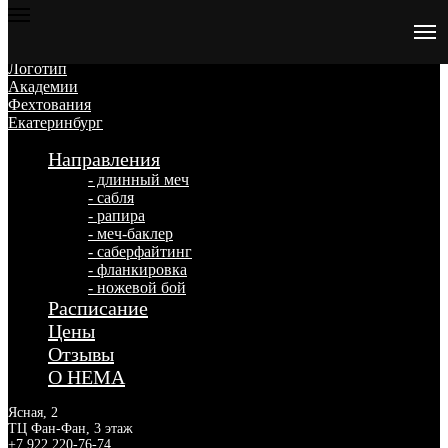
Направления
- длинный меч
- сабля
- рапира
- меч-баклер
- саберфайтинг
- фланкировка
- ножевой бой
Расписание
Цены
Отзывы
О HEMA
Ясная, 2
ТЦ Фан-Фан, 3 этаж
+7 922 220-76-74