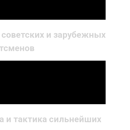
а советских и зарубежных
тсменов
ка и тактика сильнейших