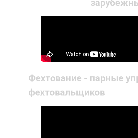
зарубежны
Фехтование - парные уп
фехтовальщиков