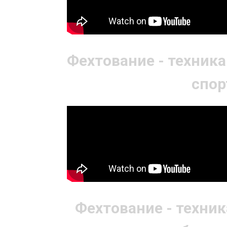
Фехтование - техник
спор
Фехтование - техни