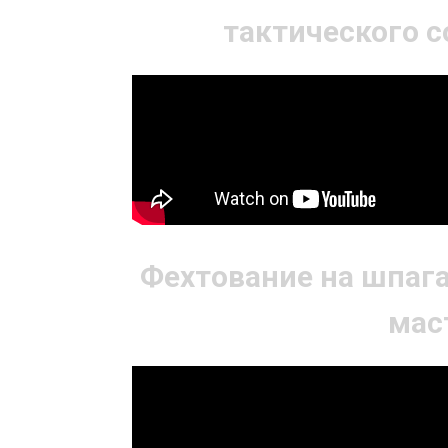
тактического 
Фехтование на шпага
мас