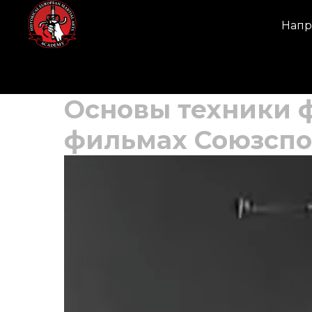
Напр
Основы техники 
фильмах Союзсп