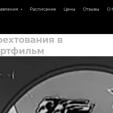
авления
Расписание
Цены
Отзывы
О 
фехтования в
ортфильм