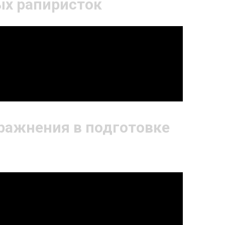
х рапиристок
ражнения в подготовке