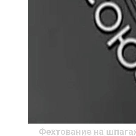
Фехтование на шпагах