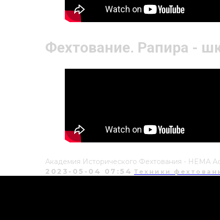
Фехтование. Рапира - ш
Академия Исторического Фехтования - HEMA 
2023-05-04 07:54
Техники фехтован