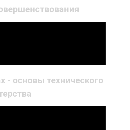
совершенствования
х - основы технического
терства